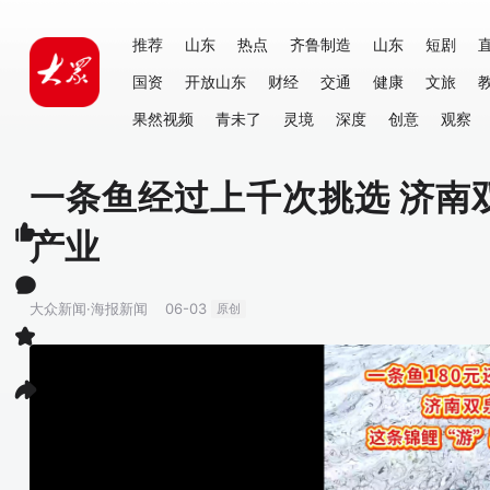
推荐
山东
热点
齐鲁制造
山东
短剧
国资
开放山东
财经
交通
健康
文旅
果然视频
青未了
灵境
深度
创意
观察
一条鱼经过上千次挑选 济南
产业
大众新闻·海报新闻
06-03
原创