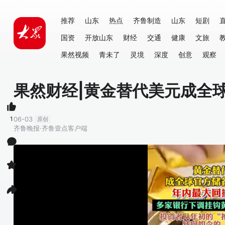
推荐
山东
热点
齐鲁制造
山东
短剧
国资
开放山东
财经
交通
健康
文旅
果然视频
青未了
灵境
深度
创意
观察
果然财经|黄金替代美元成全
1
06-03
原创
齐鲁晚报·齐鲁壹点客户端