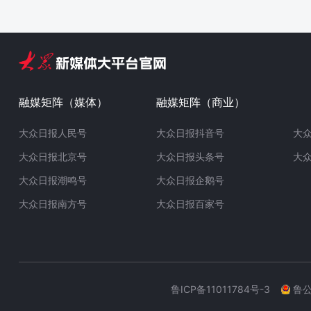
融媒矩阵（媒体）
融媒矩阵（商业）
大众日报人民号
大众日报抖音号
大
大众日报北京号
大众日报头条号
大
大众日报潮鸣号
大众日报企鹅号
大众日报南方号
大众日报百家号
鲁ICP备11011784号-3
鲁公网