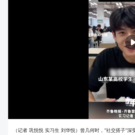
（记者 巩悦悦 实习生 刘华悦）曾几何时，“社交搭子”