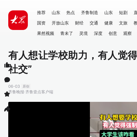
推荐
山东
热点
齐鲁制造
山东
短剧
国资
开放山东
财经
交通
健康
文旅
果然视频
青未了
灵境
深度
创意
观察
有人想让学校助力，有人觉得
社交”
06-03
原创
齐鲁晚报·齐鲁壹点客户端