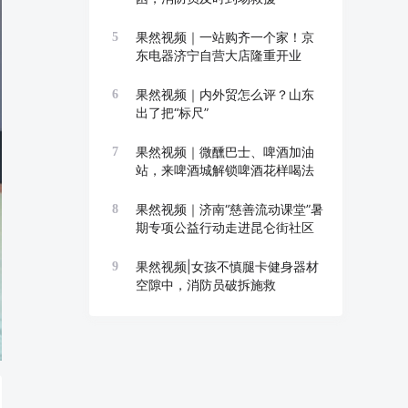
果然视频｜一站购齐一个家！京
5
东电器济宁自营大店隆重开业
果然视频｜内外贸怎么评？山东
6
出了把“标尺”
果然视频｜微醺巴士、啤酒加油
7
站，来啤酒城解锁啤酒花样喝法
果然视频｜济南“慈善流动课堂”暑
8
期专项公益行动走进昆仑街社区
果然视频|女孩不慎腿卡健身器材
9
空隙中，消防员破拆施救