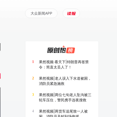
大众新闻APP
剧
果然视频·看天下|特朗普再签禁
1
令：简直太丢人了！
果然视频|老人误入下水道被困，
2
消防员紧急施救
果然视频|两位七旬老人坠沟被三
3
轮车压住，警民携手连夜搜救
果然视频|两货车追尾致一人被
4
困，消防员及时到场救援