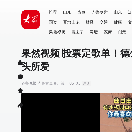
推荐
山东
热点
齐鲁制造
山东
短
国资
开放山东
财经
交通
健康
文
果然视频
青未了
灵境
深度
创意
果然视频∣投票定歌单！
头所爱
齐鲁晚报·齐鲁壹点客户端
06-03
原创