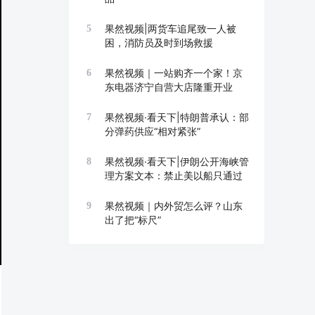
果然视频|两货车追尾致一人被
5
困，消防员及时到场救援
果然视频｜一站购齐一个家！京
6
东电器济宁自营大店隆重开业
果然视频·看天下|特朗普承认：部
7
分弹药供应“相对紧张”
果然视频·看天下|伊朗公开海峡管
8
理方案文本：禁止美以船只通过
果然视频｜内外贸怎么评？山东
9
出了把“标尺”