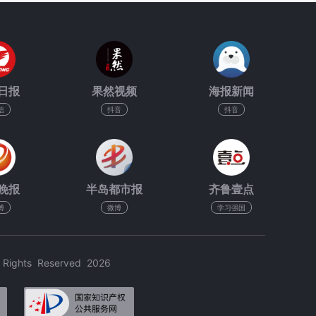
日报
果然视频
海报新闻
信
抖音
抖音
晚报
半岛都市报
齐鲁壹点
博
微博
学习强国
hts Reserved 2026