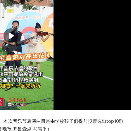
。本次音乐节表演曲目是由学校孩子们提前投票选出top10歌
晚报·齐鲁壹点 马雪平）