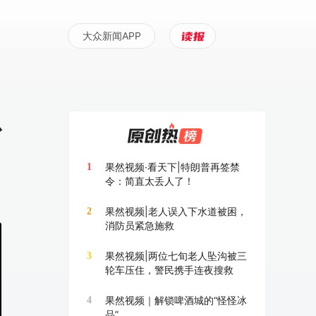
大众新闻APP
心
果然视频·看天下|特朗普再签禁
1
令：简直太丢人了！
果然视频|老人误入下水道被困，
2
消防员紧急施救
果然视频|两位七旬老人坠沟被三
3
轮车压住，警民携手连夜搜救
果然视频｜解锁啤酒城的“怪怪冰
4
品”