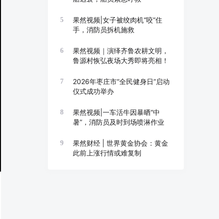
果然视频|女子被绞肉机“咬”住
5
手，消防员拆机施救
果然视频｜演绎齐鲁农耕文明，
6
鲁源村恢弘夜场大秀即将亮相！
2026年枣庄市“全民健身日”启动
7
仪式成功举办
果然视频|一车活牛因暴晒“中
8
暑”，消防员及时到场喷淋作业
果然财经 | 世界黄金协会：黄金
9
此前上涨行情或难复制