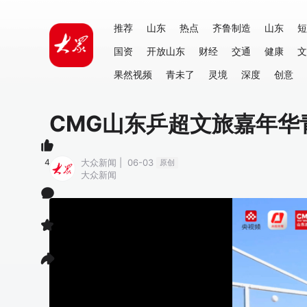
推荐
山东
热点
齐鲁制造
山东
短
国资
开放山东
财经
交通
健康
文
果然视频
青未了
灵境
深度
创意
CMG山东乒超文旅嘉年华
4
大众新闻 | 06-03
原创
大众新闻