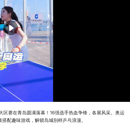
大区赛在青岛圆满落幕！16强选手热血争锋，各展风采。奥运
技搭配趣味游戏，解锁岛城别样乒乓浪漫。