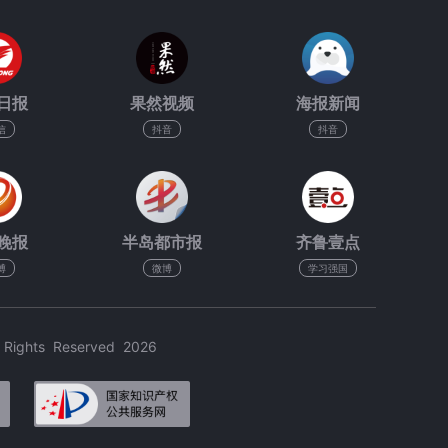
日报
果然视频
海报新闻
信
抖音
抖音
晚报
半岛都市报
齐鲁壹点
博
微博
学习强国
hts Reserved 2026