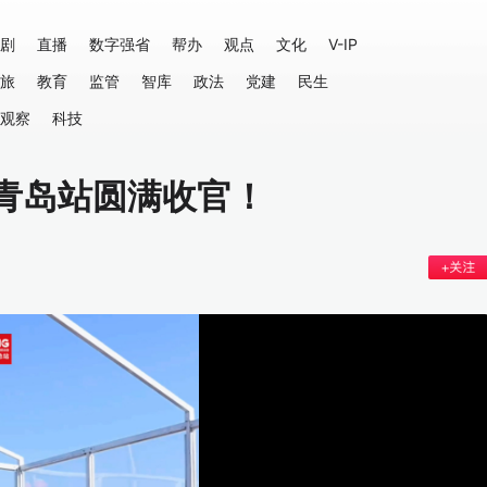
剧
直播
数字强省
帮办
观点
文化
V-IP
旅
教育
监管
智库
政法
党建
民生
观察
科技
青岛站圆满收官！