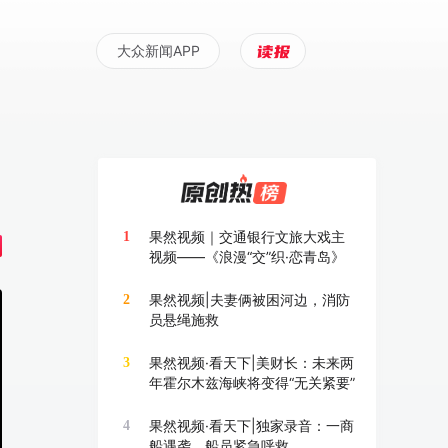
大众新闻APP
果然视频｜交通银行文旅大戏主
1
视频——《浪漫“交”织·恋青岛》
果然视频|夫妻俩被困河边，消防
2
员悬绳施救
果然视频·看天下|美财长：未来两
3
年霍尔木兹海峡将变得“无关紧要”
果然视频·看天下|独家录音：一商
4
船遇袭，船员紧急呼救