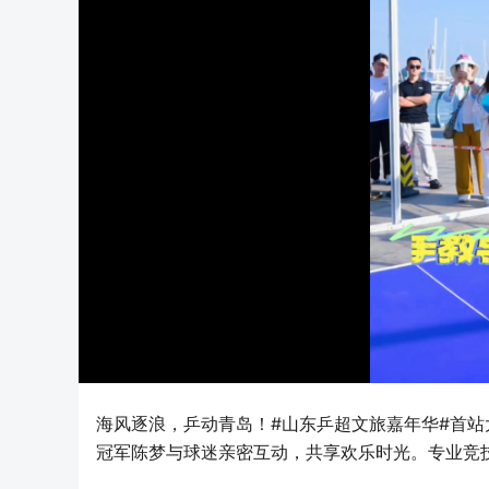
海风逐浪，乒动青岛！#山东乒超文旅嘉年华#首站
冠军陈梦与球迷亲密互动，共享欢乐时光。专业竞