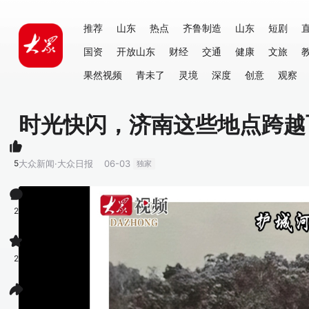
推荐
山东
热点
齐鲁制造
山东
短剧
国资
开放山东
财经
交通
健康
文旅
果然视频
青未了
灵境
深度
创意
观察
时光快闪，济南这些地点跨越
5
大众新闻·大众日报
06-03
独家
2
2