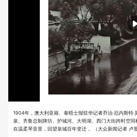
1904年，澳大利亚籍、泰晤士报驻华记者乔治·厄内斯
泉、齐鲁总制牌坊、护城河、大明湖、西门大街跨时空同
在温柔琴音里，回望泉城百年变迁 。（大众新闻记者 卢昱