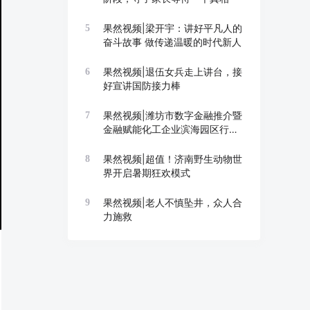
果然视频|梁开宇：讲好平凡人的
5
奋斗故事 做传递温暖的时代新人
果然视频|退伍女兵走上讲台，接
6
好宣讲国防接力棒
果然视频|潍坊市数字金融推介暨
7
金融赋能化工企业滨海园区行举
办
果然视频|超值！济南野生动物世
8
界开启暑期狂欢模式
果然视频|老人不慎坠井，众人合
9
力施救