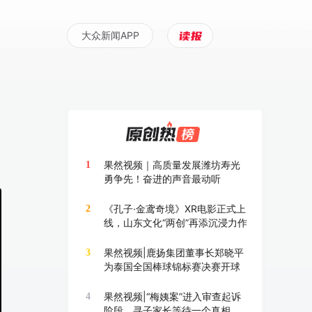
大众新闻APP
果然视频｜高质量发展潍坊寿光
1
勇争先！奋进的声音最动听
《孔子·金鸢奇境》XR电影正式上
2
线，山东文化“两创”再添沉浸力作
果然视频|鹿扬集团董事长郑晓平
3
为泰国全国棒球锦标赛决赛开球
果然视频|“梅姨案”进入审查起诉
4
阶段，寻子家长等待一个真相