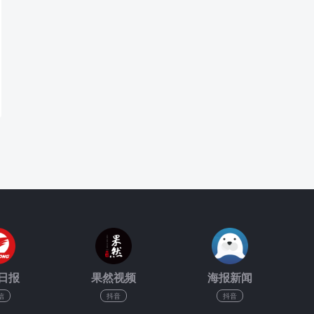
日报
果然视频
海报新闻
信
抖音
抖音