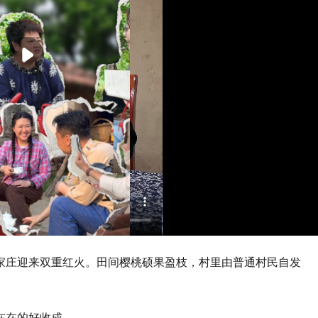
家庄迎来双重红火。田间樱桃硕果盈枝，村里由普通村民自发
在在的好收成。