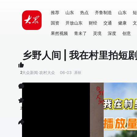
推荐
山东
热点
齐鲁制造
山东
短
国资
开放山东
财经
交通
健康
文
果然视频
青未了
灵境
深度
创意
乡野人间 | 我在村里拍
2
大众新闻·农村大众
06-03
原创
2