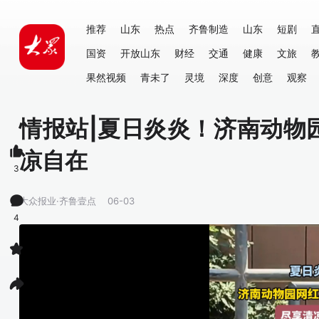
推荐
山东
热点
齐鲁制造
山东
短剧
国资
开放山东
财经
交通
健康
文旅
果然视频
青未了
灵境
深度
创意
观察
情报站|夏日炎炎！济南动物
凉自在
3
大众报业·齐鲁壹点
06-03
4