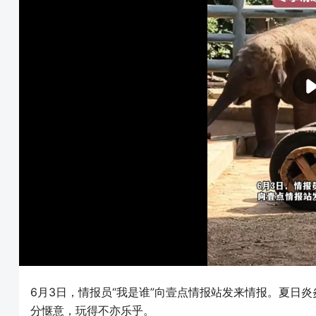
6月3日，情报员“我是谁”向壹点情报站发来情报。夏日
分惬意，玩得不亦乐乎。