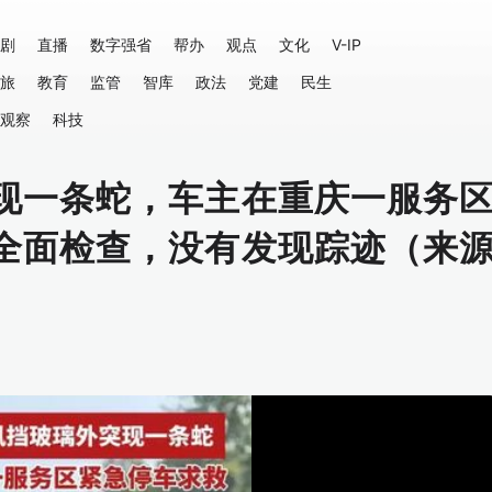
剧
直播
数字强省
帮办
观点
文化
V-IP
旅
教育
监管
智库
政法
党建
民生
观察
科技
现一条蛇，车主在重庆一服务
全面检查，没有发现踪迹（来