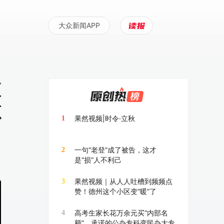
大众新闻APP
区
源
果然视频|时令·立秋
1
一句“老登”成了被告，这才
2
是“损”人不利己
果然视频｜从人人吐槽到频频点
3
赞！德州这个小区变“暖”了
高考生家长花万余元买“内部名
4
额”，承诺的公办专科变民办大专