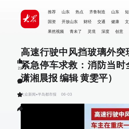
推荐
山东
热点
齐鲁制造
山东
短
国资
开放山东
财经
交通
健康
文
果然视频
青未了
灵境
深度
创意
高速行驶中风挡玻璃外突
紧急停车求救：消防当时
22
潇湘晨报 编辑 黄雯平）
大众新闻•半岛都市报
06-03