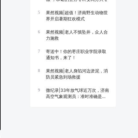
果然视频|超值！济南野生动物世
5
界开启暑期狂欢模式
果然视频|老人不慎坠井，众人合
6
力施救
寄送中！你的枣庄职业学院录取
7
通知书，来了！
果然视频|老人身陷河边淤泥，消
8
防员紧急到场救援
微纪录|33年放气球近万次，济南
9
高空气象观测员：准时准确是底
线