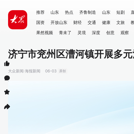
推荐
山东
热点
齐鲁制造
山东
短剧
国资
开放山东
财经
交通
健康
文旅
果然视频
青未了
灵境
深度
创意
观察
济宁市兖州区漕河镇开展多元
大众新闻·海报新闻
06-03
原创