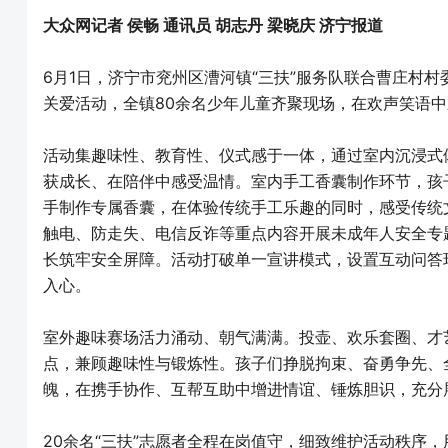
大众网记者 侯畅 通讯员 胡志丹 梁晓庆 济宁报道
6月1日，济宁市兖州区漕河镇“三扶”服务队联合曹庄村村
关爱活动，全镇80余名少年儿童齐聚现场，在欢声笑语
活动集趣味性、教育性、仪式感于一体，通过室内沉浸式
获成长、在陪伴中感受温情。室内手工香囊制作环节，孩
手制作专属香囊，在体验传统手工乐趣的同时，感受传统
触电、防走失、电信反诈等重点内容开展未成年人安全专
长筑牢安全屏障。活动打破单一宣讲模式，设置互动问答
入心。
室外趣味赛场活力涌动、朝气满满。投壶、欢乐套圈、才
点，兼顾趣味性与锻炼性。孩子们挣脱拘束、奋勇争先、
魄，在携手协作、互帮互助中增进情谊、锤炼胆识，充分
20余名“三扶”志愿者全程在岗值守，细致维护活动秩序