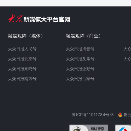
融媒矩阵（媒体）
融媒矩阵（商业）
大众日报人民号
大众日报抖音号
大
大众日报北京号
大众日报头条号
大
大众日报潮鸣号
大众日报企鹅号
大众日报南方号
大众日报百家号
鲁ICP备11011784号-3
鲁公网