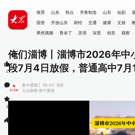
推荐
山东
热点
齐鲁制造
山东
短剧
国资
开放山东
财经
交通
健康
文旅
果然视频
青未了
灵境
深度
创意
观察
俺们淄博丨淄博市2026年
段7月4日放假，普通高中7月
2
鲁中晨报 | 06-03
原创
大众新闻·鲁中晨报
2