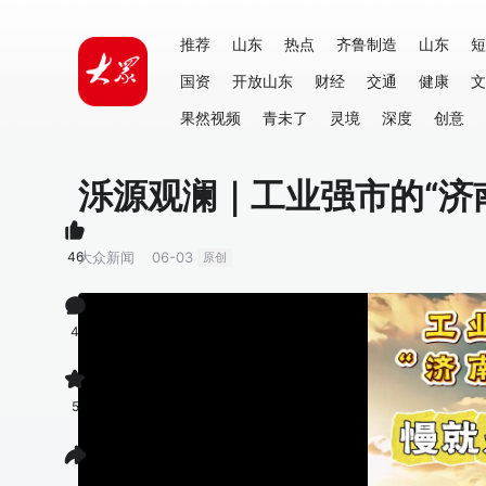
推荐
山东
热点
齐鲁制造
山东
短
国资
开放山东
财经
交通
健康
文
果然视频
青未了
灵境
深度
创意
泺源观澜｜工业强市的“济
46
大众新闻
06-03
原创
4
5