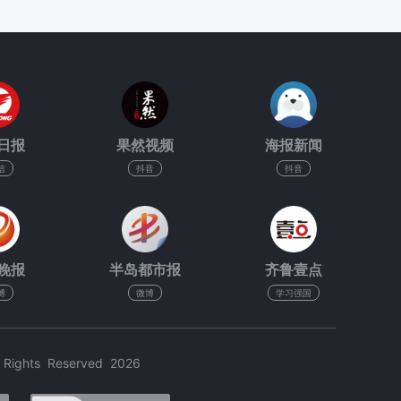
日报
果然视频
海报新闻
信
抖音
抖音
晚报
半岛都市报
齐鲁壹点
博
微博
学习强国
hts Reserved 2026