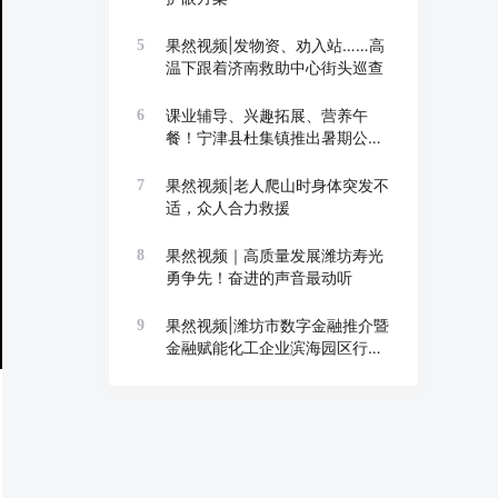
果然视频|发物资、劝入站……高
5
温下跟着济南救助中心街头巡查
课业辅导、兴趣拓展、营养午
6
餐！宁津县杜集镇推出暑期公益
托管班
果然视频|老人爬山时身体突发不
7
适，众人合力救援
果然视频｜高质量发展潍坊寿光
8
勇争先！奋进的声音最动听
果然视频|潍坊市数字金融推介暨
9
金融赋能化工企业滨海园区行举
办