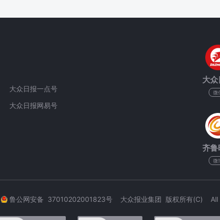
大众
大众日报一点号
微
大众日报网易号
齐鲁
微
3
鲁公网安备 37010202001823号 大众报业集团 版权所有(C) All Rig