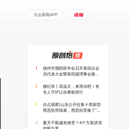
大众新闻APP
德州市预防医学会召开第四次会
1
员代表大会暨第四届理事会换届
大会
微纪录丨高温天，来滑冰吧！有
2
专人守护让你勇敢滑行
佳点观察|山东公开征集十类新型
3
黑恶犯罪线索，黑恶犯罪换了“马
甲”也要打
夏天干眼越发难受？4个方面讲清
4
护眼方案