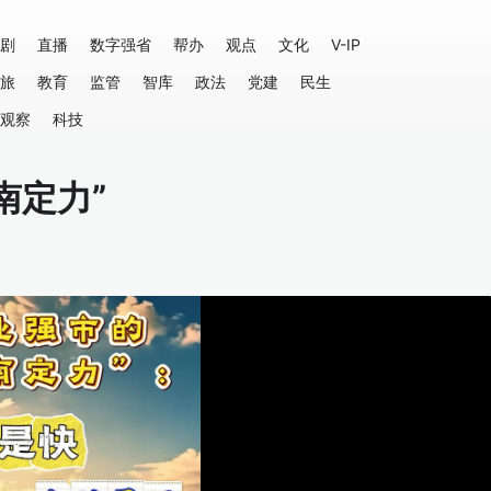
剧
直播
数字强省
帮办
观点
文化
V-IP
旅
教育
监管
智库
政法
党建
民生
观察
科技
南定力”