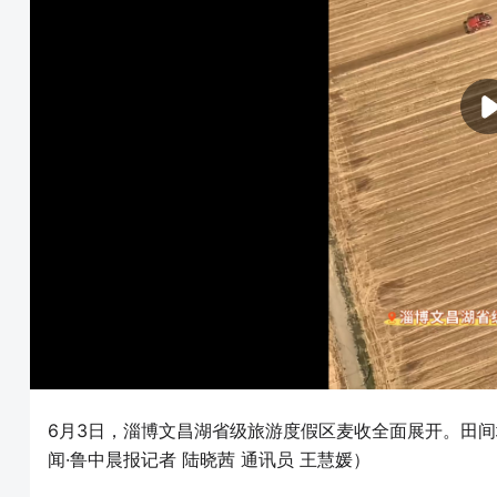
6月3日，淄博文昌湖省级旅游度假区麦收全面展开。田
闻·鲁中晨报记者 陆晓茜 通讯员 王慧媛）