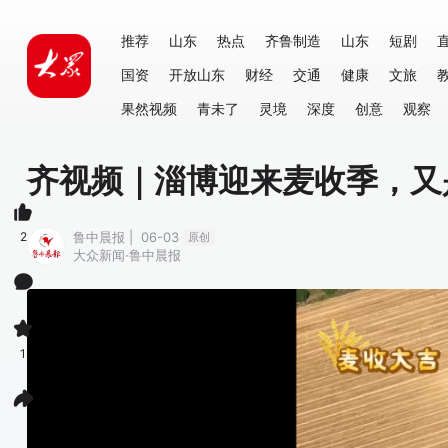
推荐
山东
热点
齐鲁制造
山东
短剧
国资
开放山东
财经
交通
健康
文旅
果然视频
青未了
灵境
深度
创意
观察
齐视频｜淄博迎来麦收季，又
2
鲁中晨报 | 06-03
原创
大众新闻·鲁中晨报
1