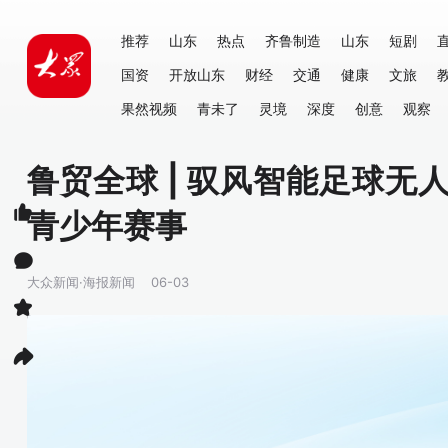
推荐
山东
热点
齐鲁制造
山东
短剧
国资
开放山东
财经
交通
健康
文旅
果然视频
青未了
灵境
深度
创意
观察
鲁贸全球 | 驭风智能足球无
青少年赛事
大众新闻·海报新闻
06-03