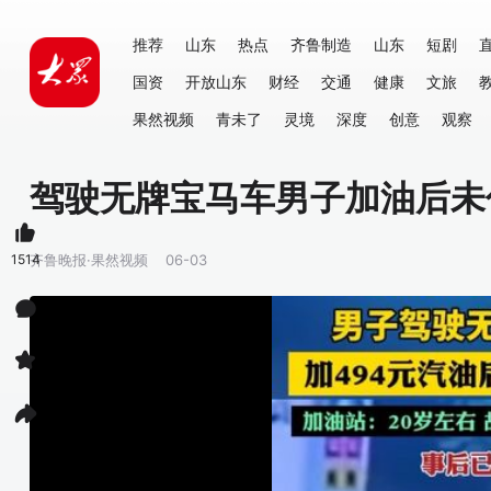
推荐
山东
热点
齐鲁制造
山东
短剧
国资
开放山东
财经
交通
健康
文旅
果然视频
青未了
灵境
深度
创意
观察
驾驶无牌宝马车男子加油后未
1514
齐鲁晚报·果然视频
06-03