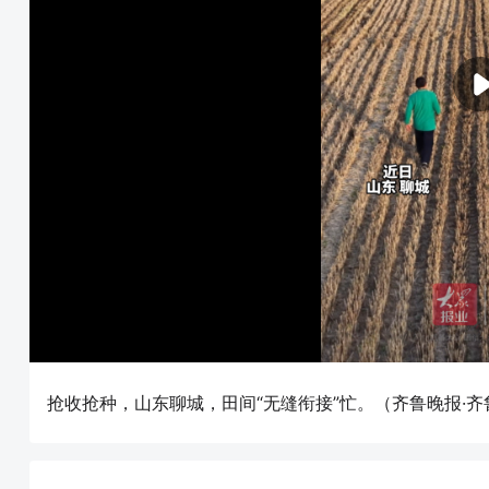
抢收抢种，山东聊城，田间“无缝衔接”忙。（齐鲁晚报·齐