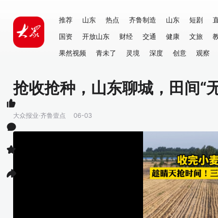
推荐
山东
热点
齐鲁制造
山东
短剧
国资
开放山东
财经
交通
健康
文旅
果然视频
青未了
灵境
深度
创意
观察
抢收抢种，山东聊城，田间“无
大众报业·齐鲁壹点
06-03