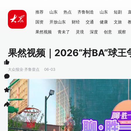
推荐
山东
热点
齐鲁制造
山东
短剧
国资
开放山东
财经
交通
健康
文旅
果然视频
青未了
灵境
深度
创意
观察
果然视频｜2026“村BA”
大众报业·齐鲁壹点
06-03