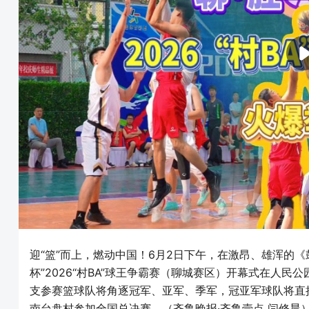
迎“篮”而上，燃动中国！6月2日下午，在激昂、雄浑的《
杯”2026“村BA”球王争霸赛（聊城赛区）开幕式在人
支参赛篮球队将角逐冠军、亚军、季军，冠亚军球队将直
南台盘村参加全国总决赛。（齐鲁晚报·齐鲁壹点 闫修晨