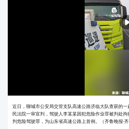
近日，聊城市公安局交管支队高速公路济临大队查获的一
民法院一审宣判，驾驶人李某某因犯危险作业罪被判处拘
判危险驾驶罪，为山东省高速公路上首例。（齐鲁晚报·齐