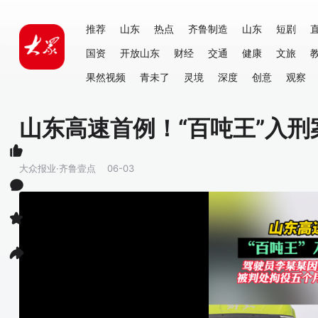
推荐
山东
热点
齐鲁制造
山东
短剧
国资
开放山东
财经
交通
健康
文旅
果然视频
青未了
灵境
深度
创意
观察
山东高速首例！“百吨王”入刑
大众报业·齐鲁壹点
06-03