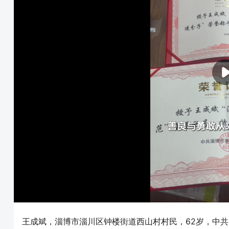
王成斌，淄博市淄川区钟楼街道西山村村民，62岁，中共