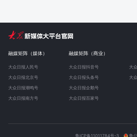
融媒矩阵（媒体）
融媒矩阵（商业）
大众日报人民号
大众日报抖音号
大
大众日报北京号
大众日报头条号
大
大众日报潮鸣号
大众日报企鹅号
大众日报南方号
大众日报百家号
鲁ICP备11011784号-3
鲁公网