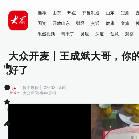
推荐
山东
热点
齐鲁制造
山东
短剧
国资
开放山东
财经
交通
健康
文旅
果然视频
青未了
灵境
深度
创意
观察
大众开麦丨王成斌大哥，你
好了
4
鲁中晨报 | 06-03
原创
大众新闻·鲁中晨报
1