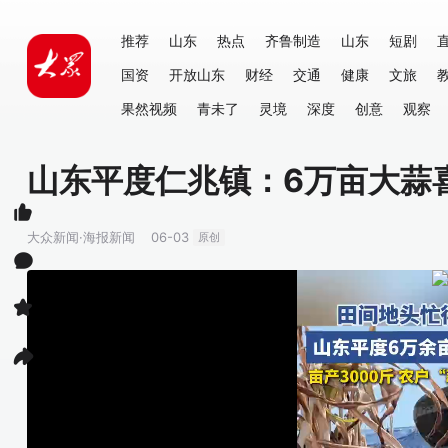
推荐
山东
热点
齐鲁制造
山东
短剧
国资
开放山东
财经
交通
健康
文旅
果然视频
青未了
灵境
深度
创意
观察
山东平度仁兆镇：6万亩大蒜喜
大众新闻·海报新闻
06-03
原创