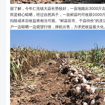
据了解，今年仁兆镇大蒜长势较好，一亩地能出3000斤
而是精心晾晒，经过自然风干，一亩鲜蒜约可收获2000
扣除成本后收益将相当可观。“鲜蒜应市、干蒜待价”的
户一边晾晒一边观望行情，择机出售，力求把收益最大化