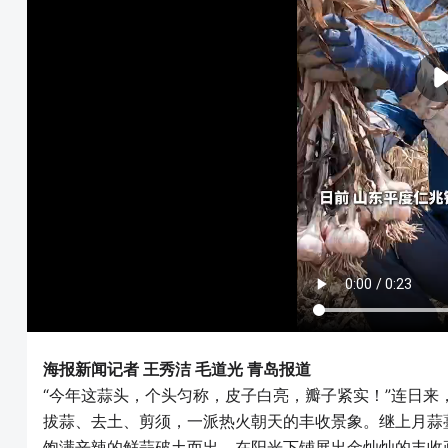
海报新闻记者 王秀洁 毛道光 青岛报道
“今年这蒜头，个头匀称，皮子白亮，瓣子紧实！”连日
拔蒜、去土、剪须，一派热火朝天的丰收景象。继上月蒜
饱满辛辣的鲜蒜破土而出，在阳光下铺展出金灿灿的丰收