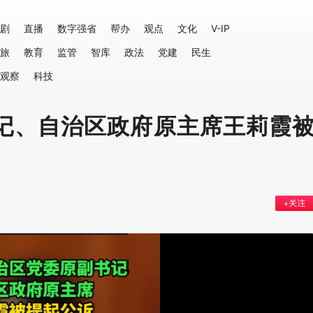
剧
直播
数字强省
帮办
观点
文化
V-IP
旅
教育
监管
智库
政法
党建
民生
观察
科技
记、自治区政府原主席王莉霞