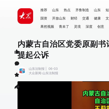
推荐
山东
热点
齐鲁制造
山东
短
国资
开放山东
财经
交通
健康
文
果然视频
青未了
灵境
深度
创意
内蒙古自治区党委原副书
提起公诉
山东法制报 | 06-03
大众新闻·山东法制报