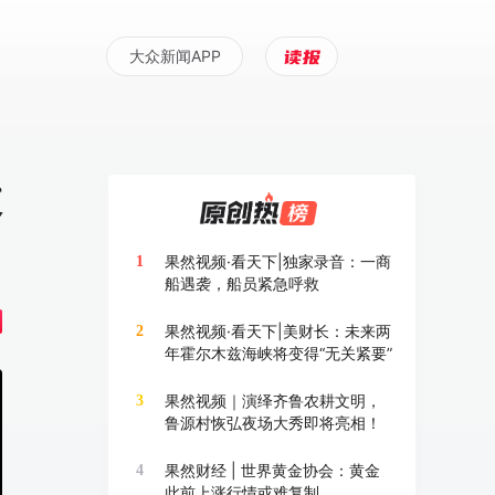
大众新闻APP
被
果然视频·看天下|独家录音：一商
1
船遇袭，船员紧急呼救
果然视频·看天下|美财长：未来两
2
年霍尔木兹海峡将变得“无关紧要”
果然视频｜演绎齐鲁农耕文明，
3
鲁源村恢弘夜场大秀即将亮相！
果然财经 | 世界黄金协会：黄金
4
此前上涨行情或难复制