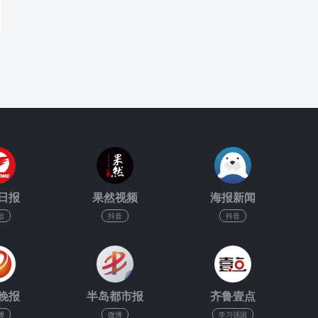
日报
果然视频
海报新闻
信
抖音
抖音
晚报
半岛都市报
齐鲁壹点
博
微博
学习强国