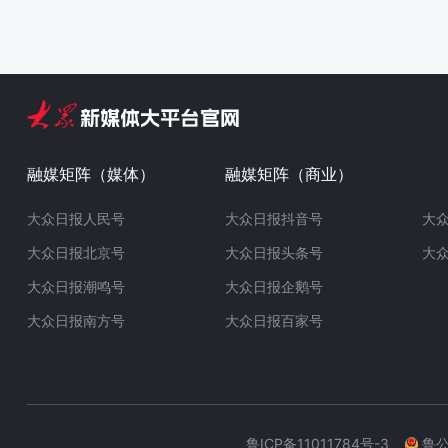
融媒矩阵（媒体）
融媒矩阵（商业）
大众日报人民号
大众日报抖音号
大
大众日报北京号
大众日报头条号
大
大众日报潮鸣号
大众日报企鹅号
大众日报南方号
大众日报百家号
鲁ICP备11011784号-3
鲁公网