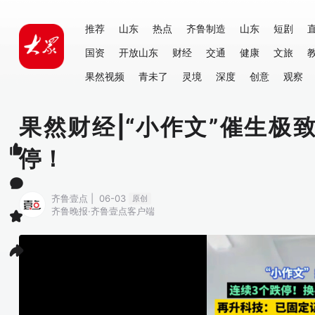
推荐
山东
热点
齐鲁制造
山东
短剧
国资
开放山东
财经
交通
健康
文旅
果然视频
青未了
灵境
深度
创意
观察
果然财经|“小作文”催生极
停！
齐鲁壹点 | 06-03
原创
齐鲁晚报·齐鲁壹点客户端