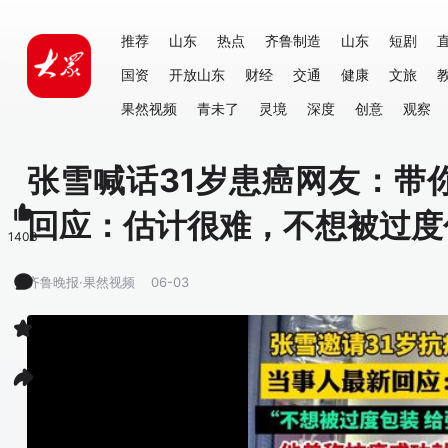
推荐
山东
热点
齐鲁制造
山东
短剧
国资
开放山东
财经
交通
健康
文旅
果然视频
青未了
灵境
深度
创意
观察
张雪喊话31岁患癌网友：带
回应：估计很难，不想被过度
1403
齐鲁晚报·果然视频
06-03