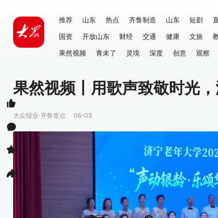
推荐
山东
热点
齐鲁制造
山东
短剧
国资
开放山东
财经
交通
健康
文旅
果然视频
青未了
灵境
深度
创意
观察
果然视频丨用歌声致敬时光，
大众报业·齐鲁壹点
06-03