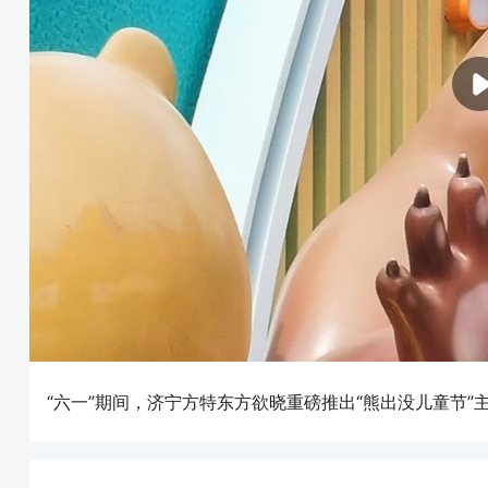
“六一”期间，济宁方特东方欲晓重磅推出“熊出没儿童节