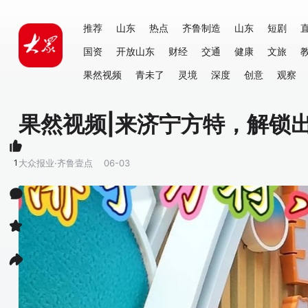
推荐
山东
热点
齐鲁制造
山东
短剧
国资
开放山东
财经
交通
健康
文旅
果然视频
青未了
灵境
深度
创意
观察
果然视频|来济宁方特，解锁
1
大众报业·齐鲁壹点
06-03