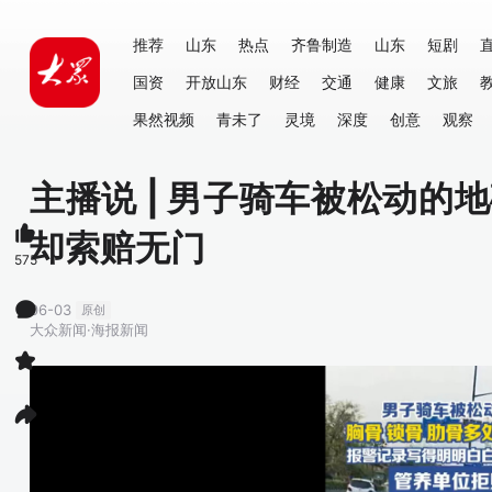
推荐
山东
热点
齐鲁制造
山东
短剧
国资
开放山东
财经
交通
健康
文旅
果然视频
青未了
灵境
深度
创意
观察
主播说 | 男子骑车被松动的
却索赔无门
575
06-03
原创
大众新闻·海报新闻