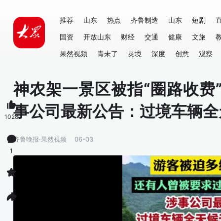
推荐
山东
热点
齐鲁制造
山东
短剧
国资
开放山东
财经
交通
健康
文旅
果然视频
青未了
灵境
深度
创意
观察
神农架一景区被指“圈路收费
事公司最新公告：过境车辆全
1028
齐鲁晚报·果然视频
06-03
1