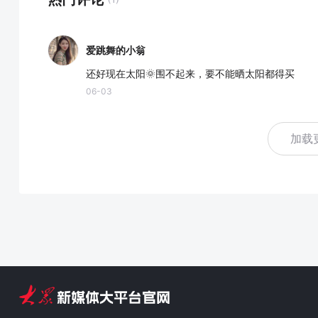
爱跳舞的小翁
还好现在太阳🌞围不起来，要不能晒太阳都得买
06-03
加载