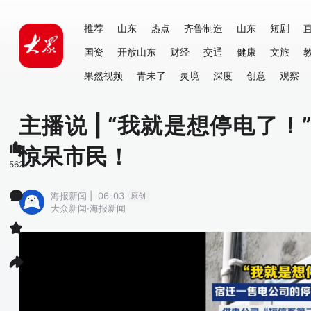
推荐
山东
热点
齐鲁制造
山东
短剧
国资
开放山东
财经
交通
健康
文旅
果然视频
青未了
灵境
深度
创意
观察
主播说 | “我就是想停电了
惊呆市民！
562
海报新闻 | 06-03
原创
大众新闻·海报新闻