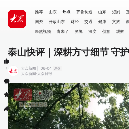
推荐
山东
热点
齐鲁制造
山东
短剧
国资
开放山东
财经
交通
健康
文旅
果然视频
青未了
灵境
深度
创意
观察
泰山快评｜深耕方寸细节 守
1
大众新闻 | 06-04
原创
大众新闻·大众日报