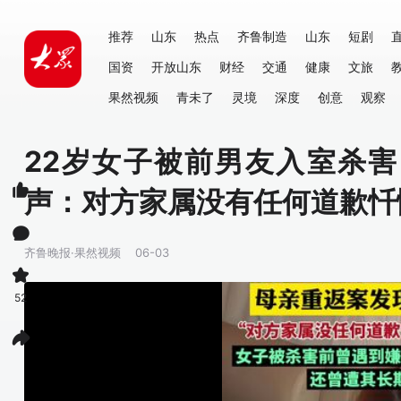
推荐
山东
热点
齐鲁制造
山东
短剧
国资
开放山东
财经
交通
健康
文旅
果然视频
青未了
灵境
深度
创意
观察
22岁女子被前男友入室杀
声：对方家属没有任何道歉忏
齐鲁晚报·果然视频
06-03
52