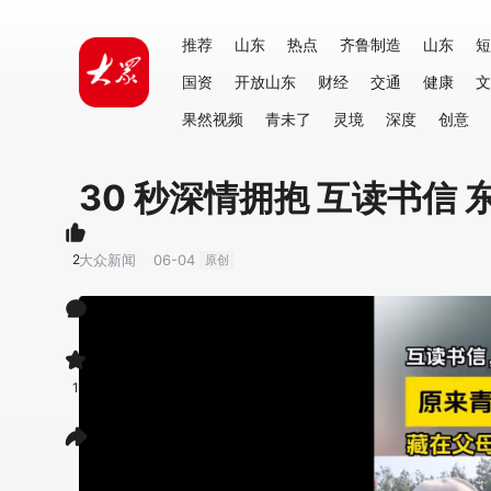
推荐
山东
热点
齐鲁制造
山东
短
国资
开放山东
财经
交通
健康
文
果然视频
青未了
灵境
深度
创意
30 秒深情拥抱 互读书信
2
大众新闻
06-04
原创
1