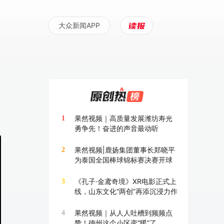
大众新闻APP
果然视频｜高质量发展潍坊寿光
1
勇争先！奋进的声音最动听
果然视频|鹿扬集团董事长郑晓平
2
为泰国全国棒球锦标赛决赛开球
《孔子·金鸢奇境》XR电影正式上
3
线，山东文化“两创”再添沉浸力作
果然视频｜从人人吐槽到频频点
4
赞！德州这个小区变“暖”了