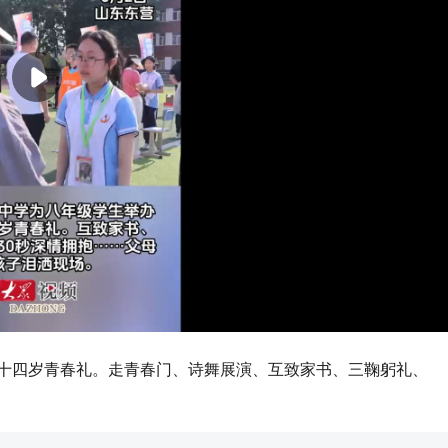
届十四岁青春礼。走青春门、诗舞展演、互致家书、三鞠躬礼、