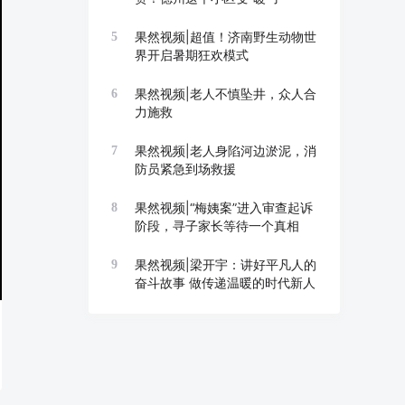
果然视频|超值！济南野生动物世
5
界开启暑期狂欢模式
果然视频|老人不慎坠井，众人合
6
力施救
果然视频|老人身陷河边淤泥，消
7
防员紧急到场救援
果然视频|“梅姨案”进入审查起诉
8
阶段，寻子家长等待一个真相
果然视频|梁开宇：讲好平凡人的
9
奋斗故事 做传递温暖的时代新人