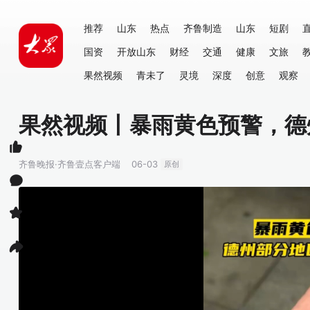
推荐
山东
热点
齐鲁制造
山东
短剧
国资
开放山东
财经
交通
健康
文旅
果然视频
青未了
灵境
深度
创意
观察
果然视频丨暴雨黄色预警，德
齐鲁晚报·齐鲁壹点客户端
06-03
原创