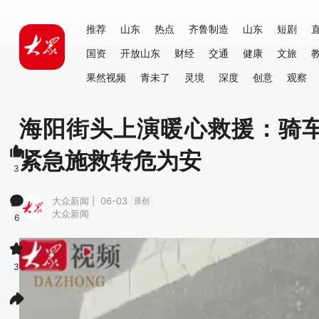
推荐
山东
热点
齐鲁制造
山东
短剧
国资
开放山东
财经
交通
健康
文旅
果然视频
青未了
灵境
深度
创意
观察
海阳街头上演暖心救援：骑
紧急施救转危为安
3
大众新闻 | 06-03
原创
大众新闻
6
3