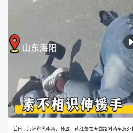
近日，海阳市民李宾、孙波、黄红蕾在海园路对骑车意外