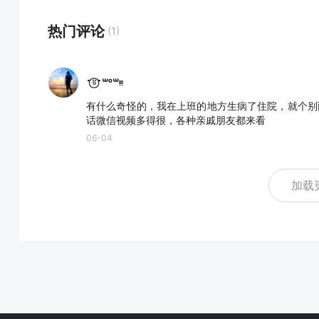
热门评论
(1)
˶⍤⃝˶꒳ᵒ꒳ᵎᵎᵎ
有什么奇怪的，我在上班的地方生病了住院，就个别
话微信视频多得很，各种亲戚朋友都来看
06-04
加载