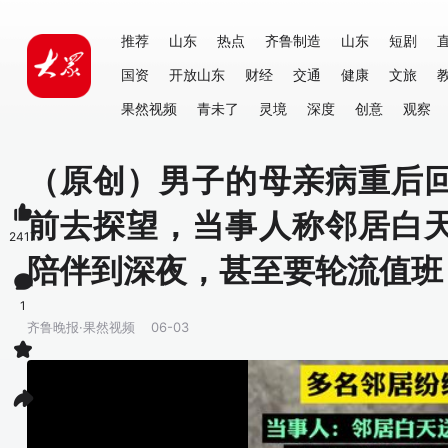
推荐
山东
热点
齐鲁制造
山东
短剧
国资
开放山东
财经
交通
健康
文旅
果然视频
青未了
灵境
深度
创意
观察
（原创）男子的母亲病重后
前去探望，当事人称邻居白
2417
陪伴到深夜，甚至要轮流值班
1
齐鲁晚报·果然视频
06-03