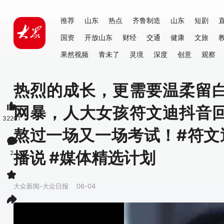
推荐
山东
热点
齐鲁制造
山东
短剧
国资
开放山东
财经
交通
健康
文旅
果然视频
青未了
灵境
深度
创意
观察
热烈的成长，更需要温柔留
网暴，人大女孩符文迪抖音
32201
熬过一场又一场考试！#符文迪
播说 #媒体精选计划
2
大众新闻-大众日报
06-04