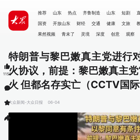
推荐
山东
热点
齐鲁制造
山东
短剧
国资
开放山东
财经
交通
健康
文旅
果然视频
青未了
灵境
深度
创意
观察
特朗普与黎巴嫩真主党进行
火协议，前提：黎巴嫩真主党
1158
火 但都名存实亡（CCTV国
大众新闻-大众日报
06-04