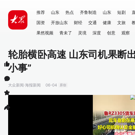
推荐
山东
热点
齐鲁制造
山东
短剧
国资
开放山东
财经
交通
健康
文旅
果然视频
青未了
灵境
深度
创意
观察
轮胎横卧高速 山东司机果断
小事”
大众新闻·海报新闻
06-04
原创