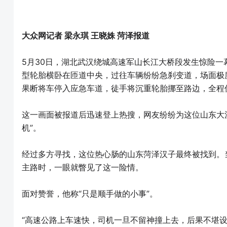
大众网记者 梁永琪 王晓姝 菏泽报道
5月30日，湖北武汉绕城高速军山长江大桥段发生惊险
型轮胎横卧在匝道中央，过往车辆纷纷急刹变道，场面极
果断将车停入应急车道，徒手将沉重轮胎挪至路边，全程
这一画面被报道后迅速登上热搜，网友纷纷为这位山东大
机”。
经过多方寻找，这位热心肠的山东菏泽汉子最终被找到。
主路时，一眼就瞥见了这一险情。
面对赞誉，他称“只是顺手做的小事”。
“高速公路上车速快，司机一旦不留神撞上去，后果不堪