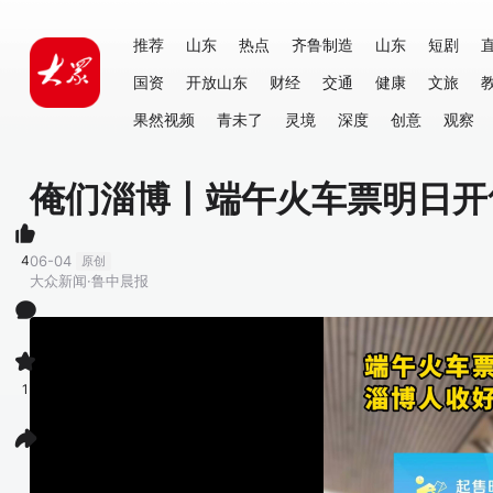
推荐
山东
热点
齐鲁制造
山东
短剧
国资
开放山东
财经
交通
健康
文旅
果然视频
青未了
灵境
深度
创意
观察
俺们淄博丨端午火车票明日开
4
06-04
原创
大众新闻·鲁中晨报
1