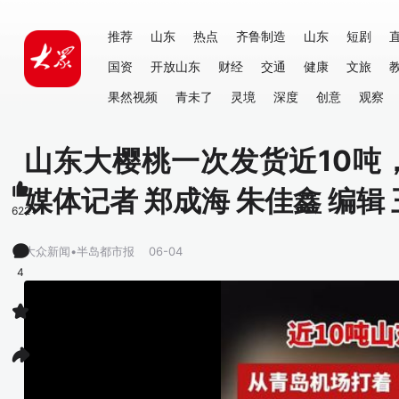
推荐
山东
热点
齐鲁制造
山东
短剧
国资
开放山东
财经
交通
健康
文旅
果然视频
青未了
灵境
深度
创意
观察
山东大樱桃一次发货近10吨
媒体记者 郑成海 朱佳鑫 编辑
622
大众新闻•半岛都市报
06-04
4