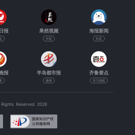
日报
果然视频
海报新闻
信
抖音
抖音
晚报
半岛都市报
齐鲁壹点
博
微博
学习强国
hts Reserved 2026