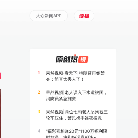
大众新闻APP
果然视频·看天下|特朗普再签禁
1
令：简直太丢人了！
果然视频|老人误入下水道被困，
2
消防员紧急施救
果然视频|两位七旬老人坠沟被三
3
轮车压住，警民携手连夜搜救
“福彩喜相逢20元”1100万福利限
4
时放送，快和好运喜相逢~