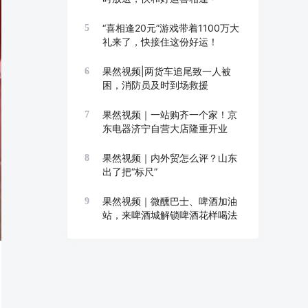
“喜相逢20元”游戏带着1100万大
5
礼来了，快接住这份好运！
果然视频|两货车追尾致一人被
6
困，消防员及时到场救援
果然视频｜一站购齐一个家！京
7
东电器济宁自营大店隆重开业
果然视频｜内外贸怎么评？山东
8
出了把“标尺”
果然视频｜微醺巴士、啤酒加油
9
站，来啤酒城解锁啤酒花样喝法