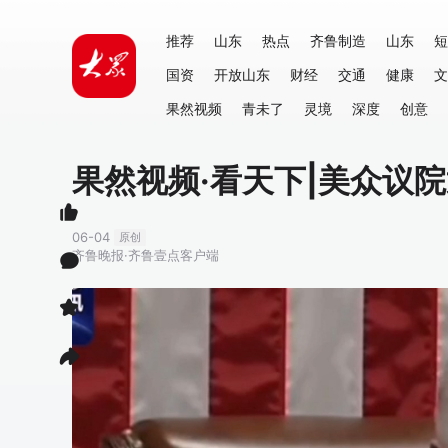
推荐
山东
热点
齐鲁制造
山东
短
国资
开放山东
财经
交通
健康
文
果然视频
青未了
灵境
深度
创意
果然视频·看天下|美众议
06-04
原创
齐鲁晚报·齐鲁壹点客户端