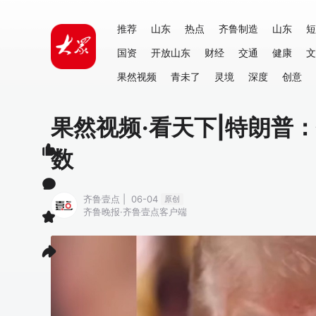
推荐
山东
热点
齐鲁制造
山东
短
国资
开放山东
财经
交通
健康
文
果然视频
青未了
灵境
深度
创意
果然视频·看天下|特朗普
数
齐鲁壹点 | 06-04
原创
齐鲁晚报·齐鲁壹点客户端