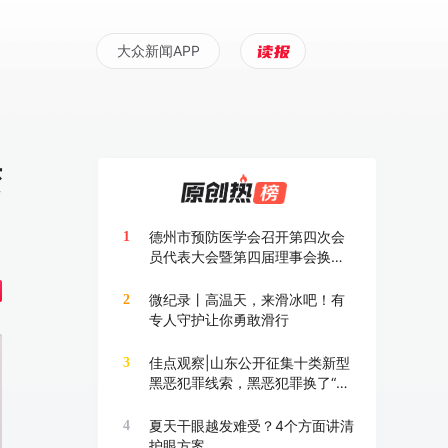
大众新闻APP
变
德州市预防医学会召开第四次会
1
员代表大会暨第四届理事会换届
大会
微纪录丨高温天，来滑冰吧！有
2
专人守护让你勇敢滑行
佳点观察|山东公开征集十类新型
3
黑恶犯罪线索，黑恶犯罪换了“马
甲”也要打
夏天干眼越发难受？4个方面讲清
4
护眼方案