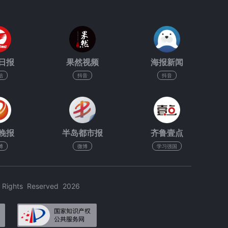
日报
果然视频
海报新闻
信
抖音
抖音
晚报
半岛都市报
齐鲁壹点
博
微博
学习强国
hts Reserved 2026