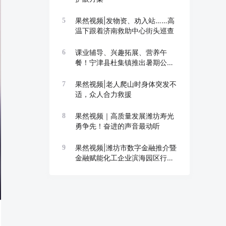
果然视频|发物资、劝入站……高
5
温下跟着济南救助中心街头巡查
课业辅导、兴趣拓展、营养午
6
餐！宁津县杜集镇推出暑期公益
托管班
果然视频|老人爬山时身体突发不
7
适，众人合力救援
果然视频｜高质量发展潍坊寿光
8
勇争先！奋进的声音最动听
果然视频|潍坊市数字金融推介暨
9
金融赋能化工企业滨海园区行举
办