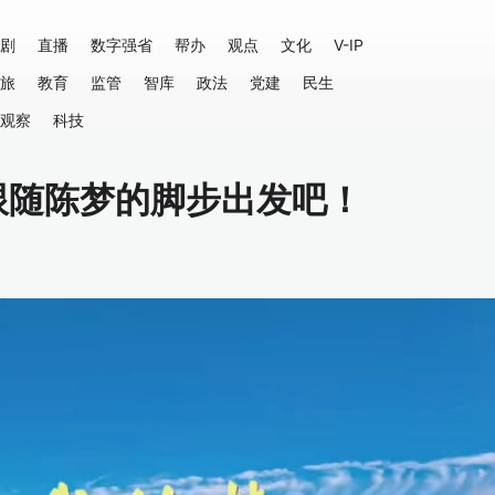
剧
直播
数字强省
帮办
观点
文化
V-IP
旅
教育
监管
智库
政法
党建
民生
观察
科技
跟随陈梦的脚步出发吧！