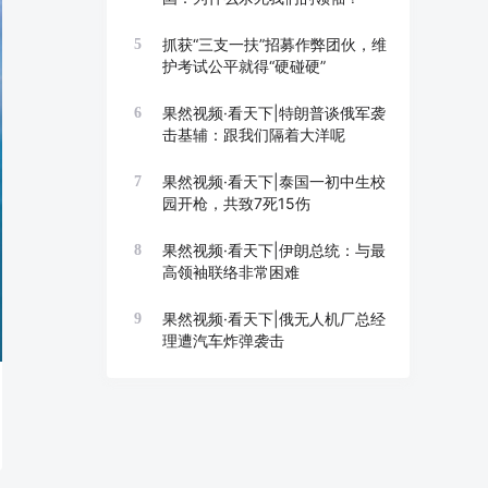
抓获“三支一扶”招募作弊团伙，维
5
护考试公平就得“硬碰硬”
果然视频·看天下|特朗普谈俄军袭
6
击基辅：跟我们隔着大洋呢
果然视频·看天下|泰国一初中生校
7
园开枪，共致7死15伤
果然视频·看天下|伊朗总统：与最
8
高领袖联络非常困难
果然视频·看天下|俄无人机厂总经
9
理遭汽车炸弹袭击