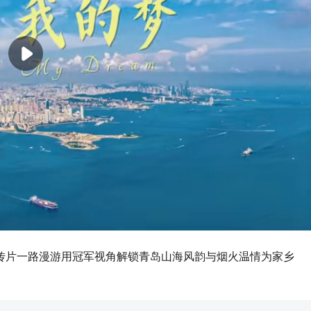
传片一路漫游用冠军视角解锁青岛山海风韵与烟火温情为家乡