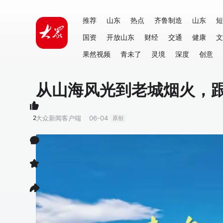
推荐
山东
热点
齐鲁制造
山东
短
国资
开放山东
财经
交通
健康
文
果然视频
青未了
灵境
深度
创意
从山海风光到老城烟火，
2
大众新闻客户端
06-04
原创