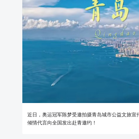
近日，奥运冠军陈梦受邀拍摄青岛城市公益文旅宣
倾情代言向全国发出赴青邀约！