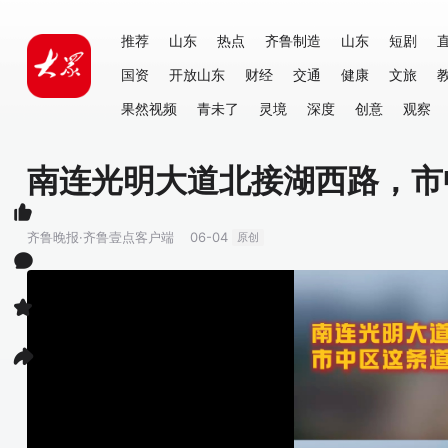
推荐
山东
热点
齐鲁制造
山东
短剧
国资
开放山东
财经
交通
健康
文旅
果然视频
青未了
灵境
深度
创意
观察
南连光明大道北接湖西路，市
齐鲁晚报·齐鲁壹点客户端
06-04
原创