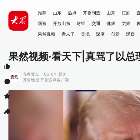
推荐
山东
热点
齐鲁制造
山东
短剧
国资
开放山东
财经
交通
健康
文旅
果然视频
青未了
灵境
深度
创意
观察
果然视频·看天下|真骂了以
齐鲁壹点 | 06-04
原创
齐鲁晚报·齐鲁壹点客户端