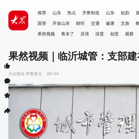
推荐
山东
热点
齐鲁制造
山东
短剧
国资
开放山东
财经
交通
健康
文旅
果然视频
青未了
灵境
深度
创意
观察
果然视频｜临沂城管：支部建
大众报业·齐鲁壹点
06-04