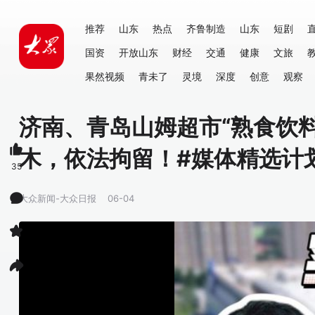
推荐
山东
热点
齐鲁制造
山东
短剧
国资
开放山东
财经
交通
健康
文旅
果然视频
青未了
灵境
深度
创意
观察
济南、青岛山姆超市“熟食饮
木，依法拘留！#媒体精选计划
35
大众新闻-大众日报
06-04