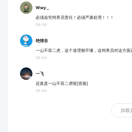
Wwy _
必须追究饲养员责任！必须严肃处理！！！
06-04
绝情谷
一山不容二虎，这个道理都不懂，这饲养员对这方面
06-04
一飞
还真是一山不容二虎呢[捂脸]
06-04
加载