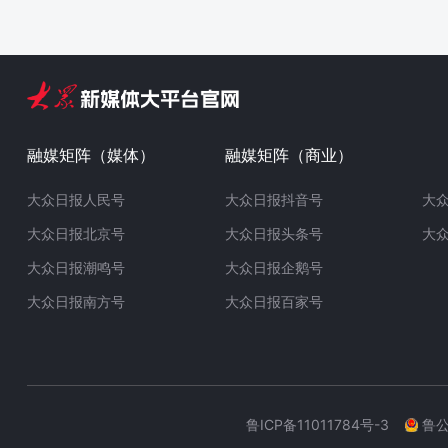
融媒矩阵（媒体）
融媒矩阵（商业）
大众日报人民号
大众日报抖音号
大
大众日报北京号
大众日报头条号
大
大众日报潮鸣号
大众日报企鹅号
大众日报南方号
大众日报百家号
鲁ICP备11011784号-3
鲁公网