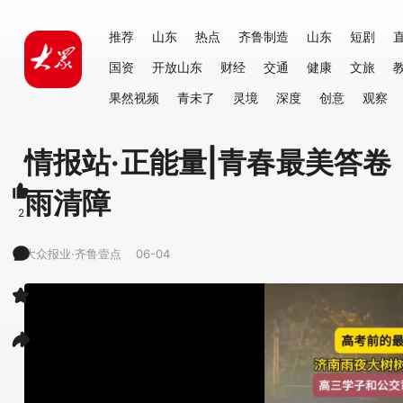
推荐
山东
热点
齐鲁制造
山东
短剧
国资
开放山东
财经
交通
健康
文旅
果然视频
青未了
灵境
深度
创意
观察
情报站·正能量|青春最美答
雨清障
2
大众报业·齐鲁壹点
06-04