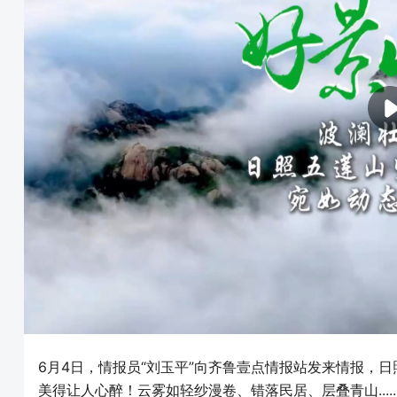
6月4日，情报员“刘玉平”向齐鲁壹点情报站发来情报，
美得让人心醉！云雾如轻纱漫卷、错落民居、层叠青山....